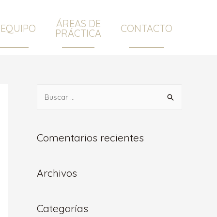
ÁREAS DE
 EQUIPO
CONTACTO
PRÁCTICA
B
u
s
c
Comentarios recientes
a
r
Archivos
:
Categorías